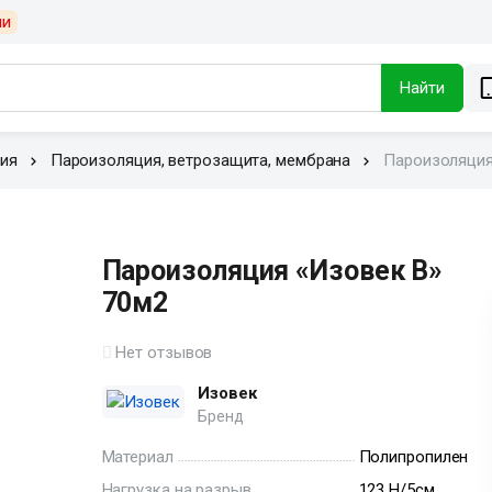
ии
Найти
ция
Пароизоляция, ветрозащита, мембрана
Пароизоляция
Пароизоляция «Изовек В»
70м2
Нет отзывов
Изовек
Бренд
Материал
Полипропилен
Нагрузка на разрыв
123 Н/5см