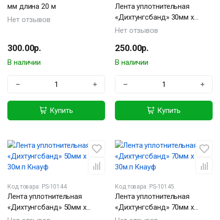
мм длина 20 м
Лента уплотнительная
«Дихтунгсбанд» 30мм х
Нет отзывов
30м.п Кнауф
Нет отзывов
300.00р.
250.00р.
В наличии
В наличии
−
+
−
+
Купить
Купить
Код товара: PS-10144
Код товара: PS-10145
Лента уплотнительная
Лента уплотнительная
«Дихтунгсбанд» 50мм х
«Дихтунгсбанд» 70мм х
30м.п Кнауф
30м.п Кнауф