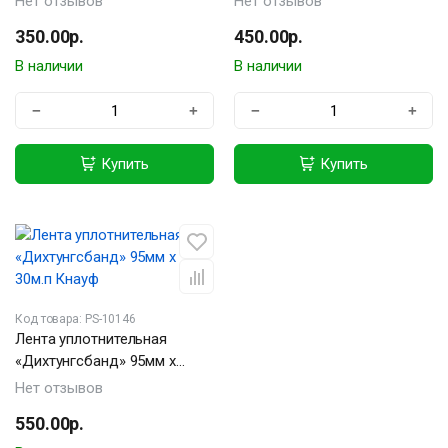
Нет отзывов
Нет отзывов
350.00р.
450.00р.
В наличии
В наличии
−
+
−
+
Купить
Купить
Код товара: PS-10146
Лента уплотнительная
«Дихтунгсбанд» 95мм х
30м.п Кнауф
Нет отзывов
550.00р.